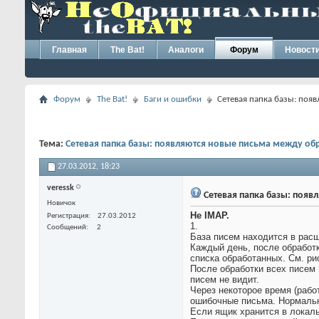
Главная
The Bat!
Аналоги
Форум
Новост
Форум
The Bat!
Баги и ошибки
Сетевая папка базы: поя
Тема:
Сетевая папка базы: появляются новые письма между о
27.03.2012,
18:23
veressk
Сетевая папка базы: поя
Новичок
Не IMAP.
Регистрация
27.03.2012
1.
Сообщений
2
База писем находится в расш
Каждый день, после обработ
списка обработанных. См. ри
После обработки всех писем м
писем не видит.
Через некоторое время (рабо
ошибочные письма. Нормальн
Если ящик хранится в локаль