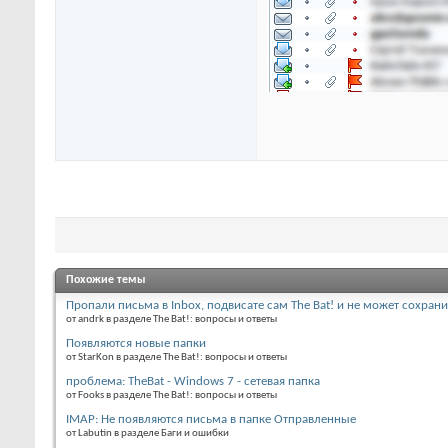
Похожие темы
Пропали письма в Inbox, подвисате сам The Bat! и не может сохран
от andrk в разделе The Bat!: вопросы и ответы
Появляются новые папки
от StarKon в разделе The Bat!: вопросы и ответы
проблема: TheBat - Windows 7 - сетевая папка
от Fooks в разделе The Bat!: вопросы и ответы
IMAP: Не появляются письма в папке Отправленные
от Labutin в разделе Баги и ошибки