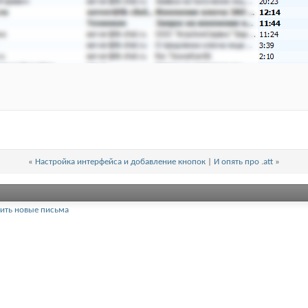
«
Настройка интерфейса и добавление кнопок
|
И опять про .att
»
иить новые письма