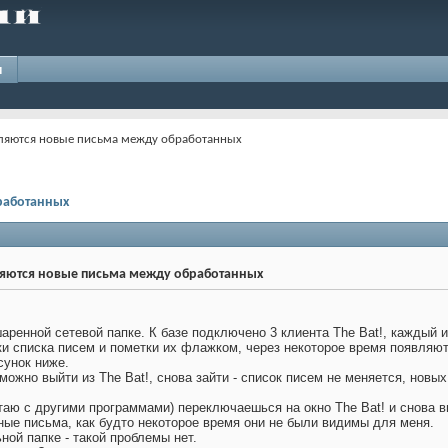
и
вляются новые письма между обработанных
бработанных
вляются новые письма между обработанных
аренной сетевой папке. К базе подключено 3 клиента The Bat!, каждый 
ки списка писем и пометки их флажком, через некоторое время появляю
сунок ниже.
ожно выйти из The Bat!, снова зайти - список писем не меняется, новых
таю с другими программами) переключаешься на окно The Bat! и снова в
ые письма, как будто некоторое время они не были видимы для меня.
ной папке - такой проблемы нет.