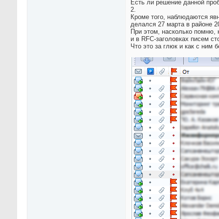
Есть ли решение данной про
2.
Кроме того, наблюдаются явн
делался 27 марта в районе 20
При этом, насколько помню, к
и в RFC-заголовках писем ст
Что это за глюк и как с ним 