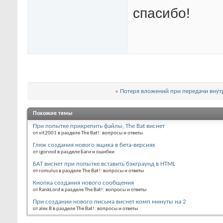
спасибо!
«
Потеря вложений при передачи внут
Похожие темы
При попытке прикрепить файлы, The Bat виснет
от vit2001 в разделе The Bat!: вопросы и ответы
Глюк создания нового ящика в бета-версиях
от igorvod в разделе Баги и ошибки
БАТ виснет при попытке вставить бэкграунд в HTML
от romulus в разделе The Bat!: вопросы и ответы
Кнопка создания нового сообщения
от RankLord в разделе The Bat!: вопросы и ответы
При создании нового письма виснет комп минуты на 2
от alex B в разделе The Bat!: вопросы и ответы