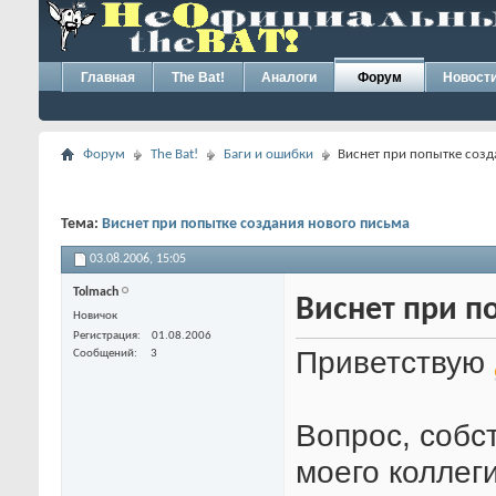
Главная
The Bat!
Аналоги
Форум
Новост
Форум
The Bat!
Баги и ошибки
Виснет при попытке созд
Тема:
Виснет при попытке создания нового письма
03.08.2006,
15:05
Tolmach
Виснет при п
Новичок
Регистрация
01.08.2006
Приветствую
Сообщений
3
Вопрос, собс
моего коллеги