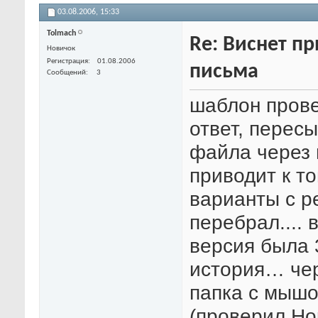
03.08.2006,
15:33
Tolmach
Re: Виснет п
Новичок
Регистрация
01.08.2006
письма
Сообщений
3
шаблон пров
ответ, перес
файла через 
приводит к то
варианты с р
перебрал....
версия была 3
история… чер
папка с мышо
(проверил Но