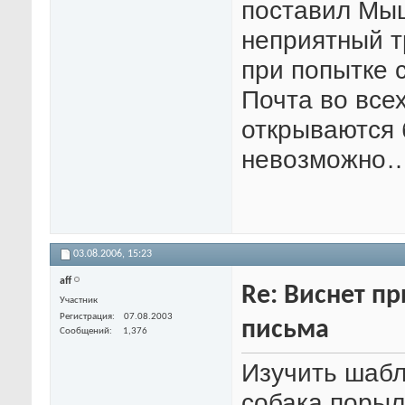
поставил Мыш
неприятный т
при попытке 
Почта во всех
открываются 
невозможно
03.08.2006,
15:23
aff
Re: Виснет п
Участник
Регистрация
07.08.2003
письма
Сообщений
1,376
Изучить шабл
собака порыл