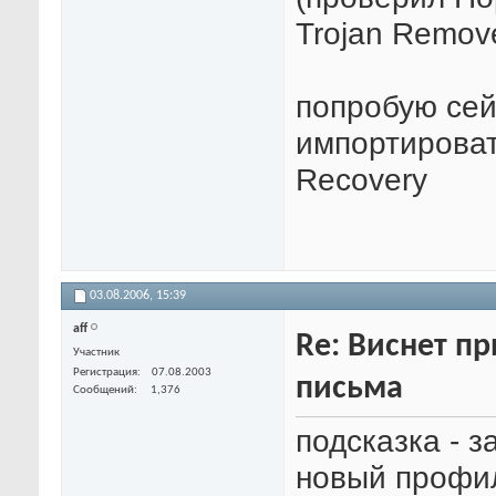
Trojan Remov
попробую сей
импортироват
Recovery
03.08.2006,
15:39
aff
Re: Виснет п
Участник
Регистрация
07.08.2003
письма
Сообщений
1,376
подсказка - з
новый профил