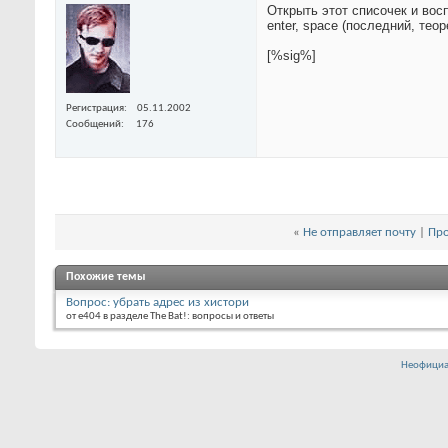
Открыть этот списочек и вос
enter, space (последний, те
[%sig%]
Регистрация
05.11.2002
Сообщений
176
«
Не отправляет почту
|
Про
Похожие темы
Вопрос: убрать адрес из хистори
от e404 в разделе The Bat!: вопросы и ответы
Неофициа