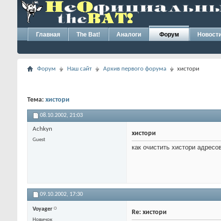
Главная
The Bat!
Аналоги
Форум
Новост
Форум
Наш сайт
Архив первого форума
хистори
Тема:
хистори
08.10.2002,
21:03
Achkyn
хистори
Guest
как очистить хистори адресо
09.10.2002,
17:30
Voyager
Re: хистори
Новичок