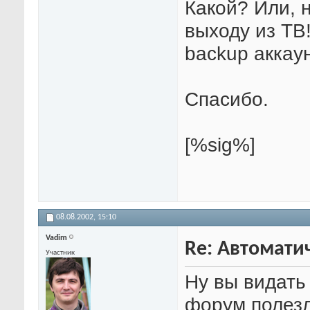
Какой? Или, 
выходу из TB
backup аккаун
Спасибо.
[%sig%]
08.08.2002,
15:10
Vadim
Re: Автомати
Участник
Ну вы видать 
форум полез