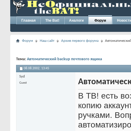
Главная
The Bat!
Аналоги
Форум
Новост
Форум
Наш сайт
Архив первого форума
Автоматический
Тема:
Автоматический backup почтового ящика
08.08.2002,
13:45
Syd
Автоматическ
Guest
В TB! есть в
копию аккаун
ручками. Вопр
автоматизиро