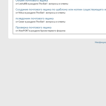
Объем почтового ящика
от LeshaRB в разделе The Bat!: вопросы и ответы
Создание почтового ящика по шаблону или копии существующего 
от Nikuz в разделе The Bat!: вопросы и ответы
псевдоним почтового ящика
от Geser в разделе The Bat!: вопросы и ответы
Проверка почтового ящика
от AlexPORT в разделе Архив первого форума
Неофициа