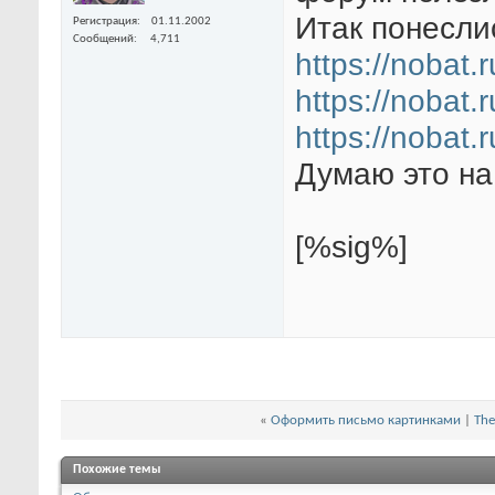
Итак понесли
Регистрация
01.11.2002
Сообщений
4,711
https://nobat
https://nobat
https://nobat.
Думаю это на 
[%sig%]
«
Оформить письмо картинками
|
The
Похожие темы