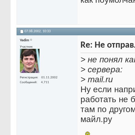
07.08.2002,
10:33
Vadim
Re: Не отпра
Участник
> не понял к
> сервера:
> mail.ru
Регистрация
01.11.2002
Сообщений
4,711
Ну если напр
работать не 
там по другом
майл.ру