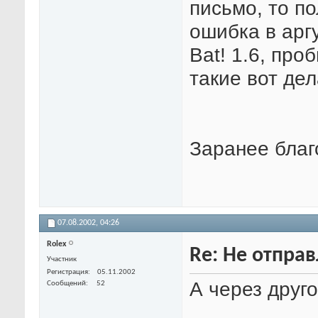
письмо, то п
ошибка в арг
Bat! 1.6, про
такие вот дел
Заранее благ
07.08.2002,
04:26
Rolex
Re: Не отпра
Участник
Регистрация
05.11.2002
А через друг
Сообщений
52