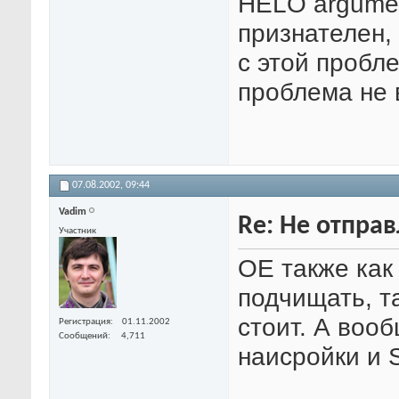
HELO argumen
признателен,
с этой пробле
проблема не 
07.08.2002,
09:44
Vadim
Re: Не отпра
Участник
OE также как 
подчищать, та
стоит. А воо
Регистрация
01.11.2002
Сообщений
4,711
наисройки и 