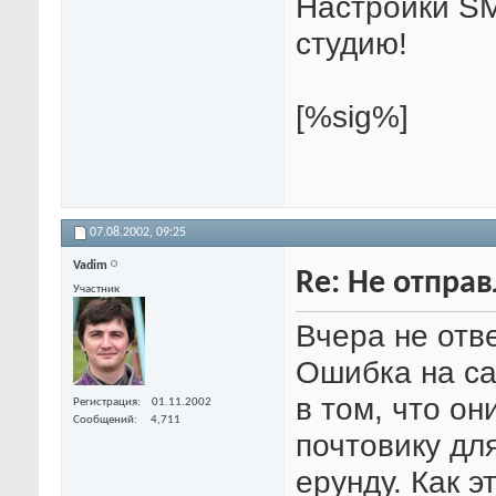
Настройки S
студию!
[%sig%]
07.08.2002,
09:25
Vadim
Re: Не отпра
Участник
Вчера не отве
Ошибка на са
в том, что он
Регистрация
01.11.2002
Сообщений
4,711
почтовику дл
ерунду. Как э