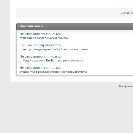
«
mail.r
Похожие темы
Не отправляются письма
от BaXXter в разделе Баги и ошибки
письма не отправляются…
от morychka в разделе The Bat!: вопросы и ответы
Не отправляются письма
от Sergik в разделе The Bat!: вопросы и ответы
Не отправляются письма
от maximus в разделе The Bat!: вопросы и ответы
Неофициа