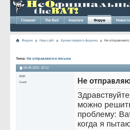
Главная
The Bat!
Аналоги
Форум
Новост
Форум
Наш сайт
Архив первого форума
Не отправляютс
Тема:
Не отправляются письма
06.08.2002,
20:12
qop
Не отправляю
Guest
Здравствуйте
можно решит
проблему: Ba
когда я пыта