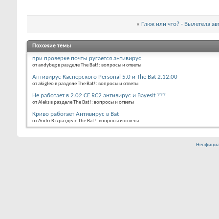
«
Глюк или что? - Вылетела ав
Похожие темы
при проверке почты ругается антивирус
от andybeg в разделе The Bat!: вопросы и ответы
Антивирус Касперского Personal 5.0 и The Bat 2.12.00
от akigleo в разделе The Bat!: вопросы и ответы
Не работает в 2.02 CE RC2 антивирус и BayesIt ???
от Aleks в разделе The Bat!: вопросы и ответы
Криво работает Антивирус в Bat
от AndreR в разделе The Bat!: вопросы и ответы
Неофициа