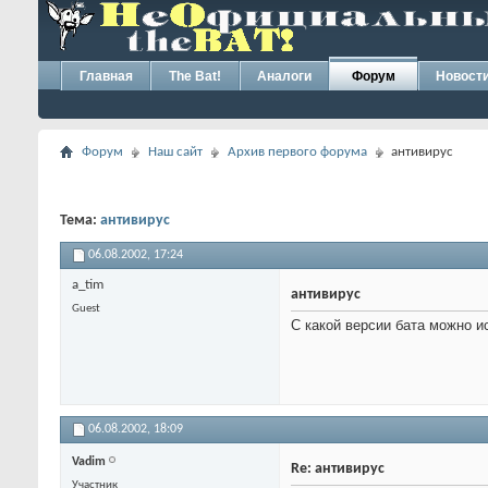
Главная
The Bat!
Аналоги
Форум
Новост
Форум
Наш сайт
Архив первого форума
антивирус
Тема:
антивирус
06.08.2002,
17:24
a_tim
антивирус
Guest
С какой версии бата можно и
06.08.2002,
18:09
Vadim
Re: антивирус
Участник