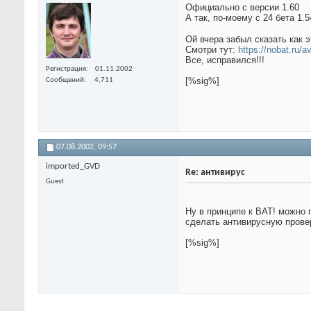
Официально с версии 1.60
А так, по-моему с 24 бета 1.5
Ой вчера забыл сказать как 
Смотри тут:
https://nobat.ru/a
Все, исправился!!!
Регистрация
01.11.2002
[%sig%]
Сообщений
4,711
07.08.2002,
09:57
imported_GVD
Re: антивирус
Guest
Ну в принципе к ВАТ! можно 
сделать антивирусную прове
[%sig%]