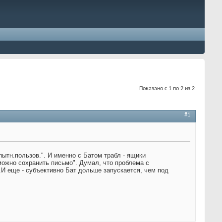
Показано с 1 по 2 из 2
#1
пытн.пользов.". И именно с Батом трабл - ящики
можно сохранить письмо". Думал, что проблема с
о.И еще - субъективно Бат дольше запускается, чем под