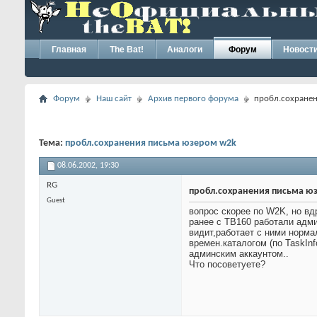
Главная
The Bat!
Аналоги
Форум
Новост
Форум
Наш сайт
Архив первого форума
пробл.сохране
Тема:
пробл.сохранения письма юзером w2k
08.06.2002,
19:30
RG
пробл.сохранения письма ю
Guest
вопрос скорее по W2K, но вд
ранее с TB160 работали админ
видит,работает с ними норма
времен.каталогом (по TaskIn
админским аккаунтом..
Что посоветуете?