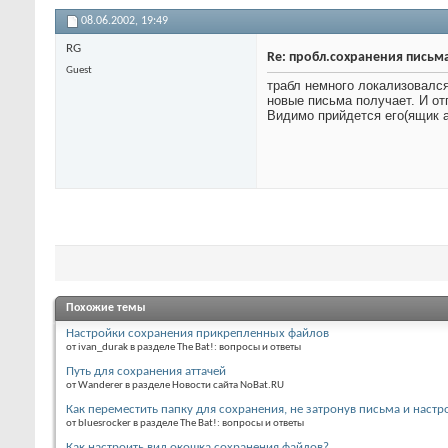
08.06.2002,
19:49
RG
Re: пробл.сохранения письм
Guest
трабл немного локализовался 
новые письма получает. И от
Видимо прийдется его(ящик а
Похожие темы
Настройки сохранения прикрепленных файлов
от ivan_durak в разделе The Bat!: вопросы и ответы
Путь для сохранения аттачей
от Wanderer в разделе Новости сайта NoBat.RU
Как переместить папку для сохранения, не затронув письма и настр
от bluesrocker в разделе The Bat!: вопросы и ответы
Как настроить вид окошка сохранения файлов?