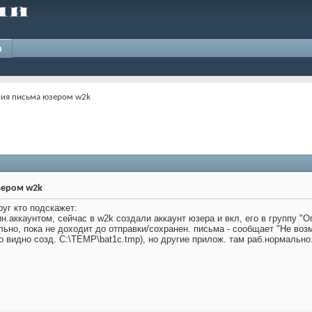
и
ния письма юзером w2k
зером w2k
руг кто подскажет:
.аккаунтом, сейчас в w2k создали аккаунт юзера и вкл, его в группу "О
льно, пока не доходит до отправки/сохранен. письма - сообщает "Не воз
fo видно созд. C:\TEMP\bat1c.tmp), но другие прилож. там раб.нормальн