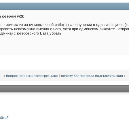
а юзером w2k
- тормоза из-за оч.медленной работы на получении в один из ящиков (кс
править невозможно именно с него, хотя при админском аккаунте - отпра
дмина) с юзеровского Бата убрать
«
Вопрос по рассылке/пересылке
|
почему Бат перестал подставлять скин
»
ойки?