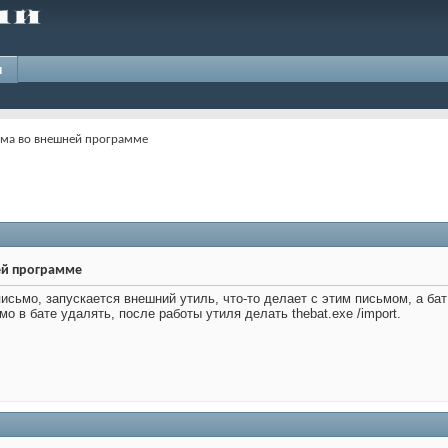
и
ьма во внешней программе
ей программе
письмо, запускается внешний утиль, что-то делает с этим письмом, а бат
мо в бате удалять, после работы утиля делать thebat.exe /import.