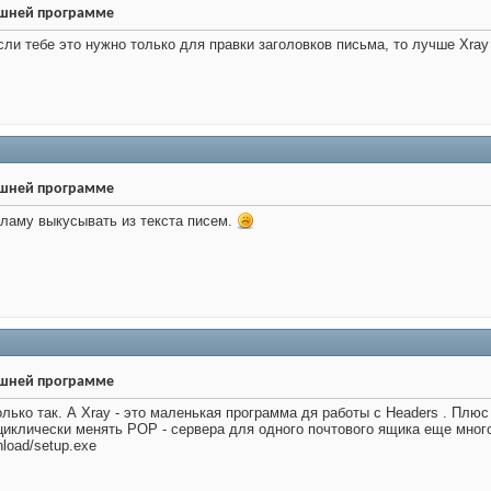
ешней программе
ли тебе это нужно только для правки заголовков письма, то лучше Xray
ешней программе
екламу выкусывать из текста писем.
ешней программе
лько так. А Xray - это маленькая программа дя работы с Headers . Плюс
циклически менять POP - сервера для одного почтового ящика еще много
nload/setup.exe