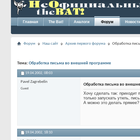
Главная
The Bat!
Аналоги
Форум
Новост
Форум
Наш сайт
Архив первого форума
Обработка пис
Тема:
Обработка письма во внешней программе
19.04.2002,
08:03
Pavel Zagrebelin
Обработка письма во внешн
Guest
Хочу сделать так: приходит 
только запускать утиль, пись
А можно это делать прямее?
19.04.2002,
18:10