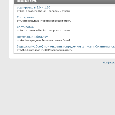
Похожие темы
сортировка в 3.0 и 1.60
от Basil в разделе The Bat!: вопросы и ответы
Сортировка
от AlexTi в разделе The Bat!: вопросы и ответы
Сортировка
от Lord в разделе The Bat!: вопросы и ответы
Пожелания к фильтру
от skoblov в разделе Антиспам плагин BayesIt
Задержка (~10сек) при открытии определнных писем. Сжатие папок 
от AXMET в разделе The Bat!: вопросы и ответы
Неофициа