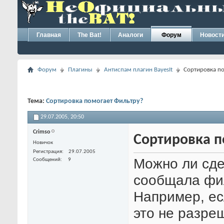
Главная
The Bat!
Аналоги
Форум
Новост
Форум
Плагины
Антиспам плагин BayesIt
Сортировка п
Тема:
Сортировка помогает Фильтру?
29.07.2005,
20:50
Crimso
Сортировка п
Новичок
Регистрация
29.07.2005
Можно ли сде
Сообщений
9
сообщала фил
Например, есл
это не разре