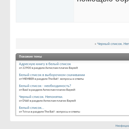
«
Черный список. Неп
Похожие темы
Адресную книгу в белый список
от 22900 в разделе Антиспам плагин BayesIt
Белый список в выборочном скачивании
от MEMBER в разделе The Bat!: вопросы и ответы
Белый список - необходимость?
от Basil в разделе Антиспам плагин BayesIt
Черный список. Непонятки.
от DVall в разделе Антиспам плагин BayesIt
Белый список…
от Tvirus в разделе The Bat!: вопросы и ответы
Неофициа