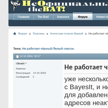
Главная
The Bat!
Аналоги
Форум
Новост
Форум
Плагины
Антиспам плагин BayesIt
Не работает ч
Тема:
Не работает чёрный/белый список.
14.10.2004,
00:57
r3main
Не работает 
Новичок
Регистрация
14.10.2004
уже нескольк
Сообщений
5
с BayesIt, и 
для добавлен
адресов неакт