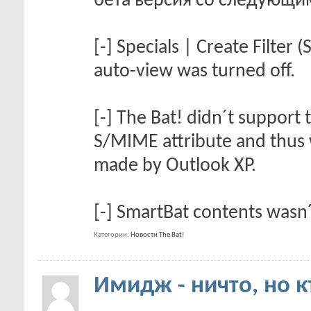
бета версия со следующ
[-] Specials | Create Filter
auto-view was turned off.
[-] The Bat! didn´t suppor
S/MIME attribute and thus w
made by Outlook XP.
[-] SmartBat contents wasn
Категории
Новости The Bat!
Имидж - ничто, но к