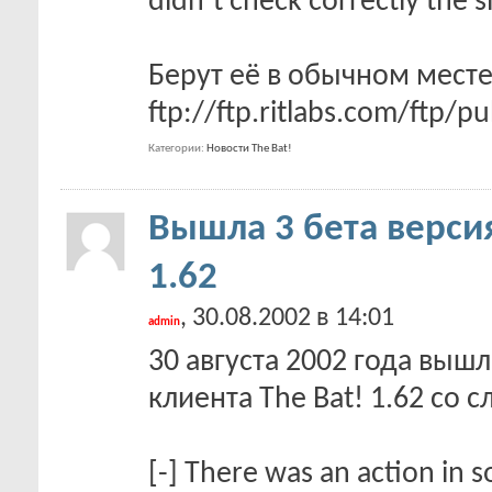
didn´t check correctly the s
Берут её в обычном мест
ftp://ftp.ritlabs.com/ftp/
Категории
Новости The Bat!
Вышла 3 бета версия
1.62
, 30.08.2002 в 14:01
admin
30 августа 2002 года вышл
клиента The Bat! 1.62 с
[-] There was an action in s