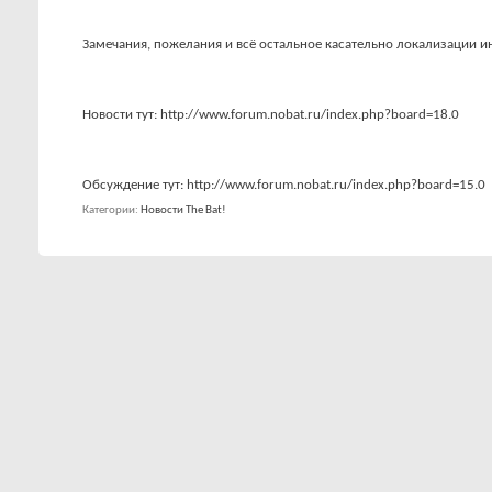
Замечания, пожелания и всё остальное касательно локализации и
Новости тут: http://www.forum.nobat.ru/index.php?board=18.0
Обсуждение тут: http://www.forum.nobat.ru/index.php?board=15.0
Категории
Новости The Bat!