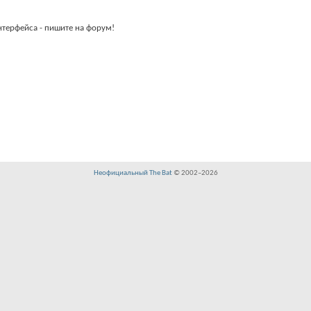
нтерфейса - пишите на форум!
Неофициальный The Bat
© 2002–
2026