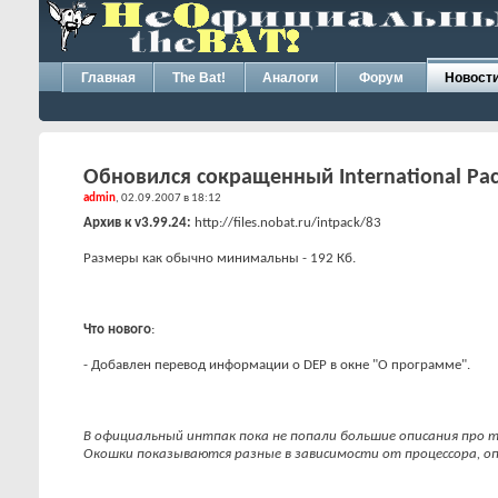
Главная
The Bat!
Аналоги
Форум
Новост
Обновился сокращенный International Pack
admin
, 02.09.2007 в 18:12
Архив к v3.99.24:
http://files.nobat.ru/intpack/83
Размеры как обычно минимальны - 192 Кб.
Что нового
:
- Добавлен перевод информации о DEP в окне "О программе".
В официальный интпак пока не попали большие описания про т
Окошки показываются разные в зависимости от процессора, оп