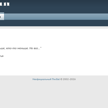
и
ьше, кто-то меньше. Но все…"
тья
Неофициальный The Bat
© 2002–
2026