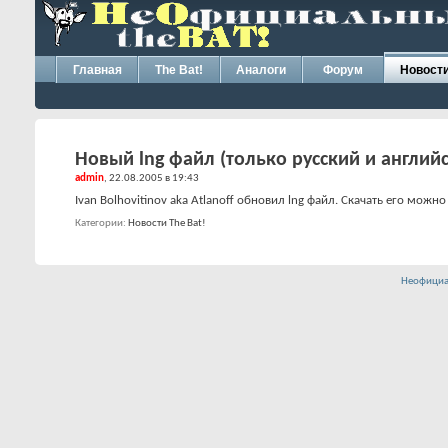
Главная
The Bat!
Аналоги
Форум
Новост
Новый lng файл (только русский и англий
admin
, 22.08.2005 в 19:43
Ivan Bolhovitinov aka Atlanoff обновил lng файл. Скачать его можно
Категории
Новости The Bat!
Неофициа