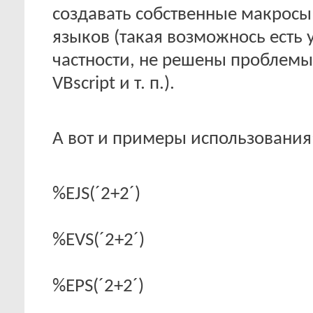
создавать собственные макросы
языков (такая возможнось есть 
частности, не решены проблемы 
VBscript и т. п.).
А вот и примеры использования
%EJS(´2+2´)
%EVS(´2+2´)
%EPS(´2+2´)