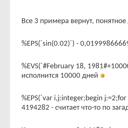
Все 3 примера вернут, понятное 
%EPS(´sin(0.02)´) - 0,0199986666
%EVS(´#February 18, 1981#+10000
исполнится 10000 дней
%EPS(´var i,j:integer;begin j:=2;for 
4194282 - считает что-то по за