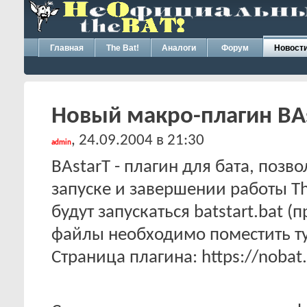
Главная
The Bat!
Аналоги
Форум
Новост
Новый макро-плагин BAst
, 24.09.2004 в 21:30
admin
BAstarT - плагин для бата, поз
запуске и завершении работы Th
будут запускаться batstart.bat (п
файлы необходимо поместить туд
Страница плагина: https://nobat.