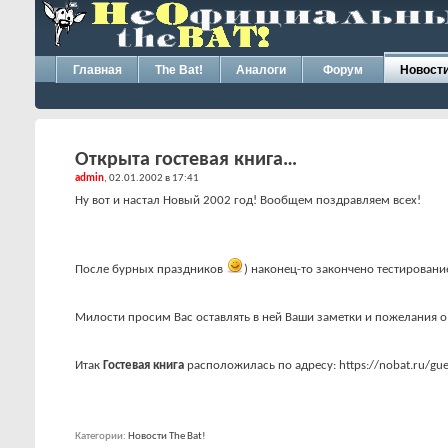
Главная
The Bat!
Аналоги
Форум
Новост
Открыта гостевая книга…
admin
, 02.01.2002 в 17:41
Ну вот и настал Новый 2002 год! Вообщем поздравляем всех!
После бурных праздников
) наконец-то закончено тестирован
Милости просим Вас оставлять в ней Ваши заметки и пожелания 
Итак
Гостевая книга
расположилась по адресу: https://nobat.ru/gu
Категории
Новости The Bat!